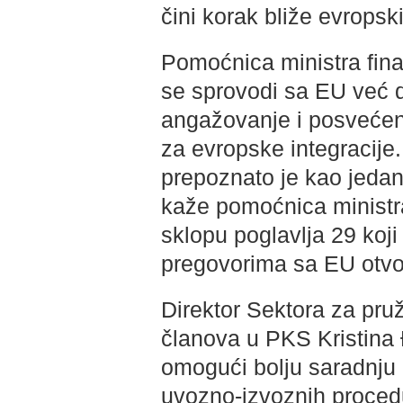
čini korak bliže evropsk
Pomoćnica ministra finan
se sprovodi sa EU već d
angažovanje i posvećeno
za evropske integracij
prepoznato je kao jedan 
kaže pomoćnica ministra 
sklopu poglavlja 29 koji
pregovorima sa EU otvo
Direktor Sektora za pruž
članova u PKS Kristina Đ
omogući bolju saradnju 
uvozno-izvoznih proced