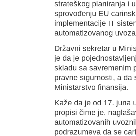
strateškog planiranja i
sprovođenju EU carinsk
implementacije IT sist
automatizovanog uvoza 
Državni sekretar u Minis
je da je pojednostavljen
skladu sa savremenim p
pravne sigurnosti, a da s
Ministarstvo finansija.
Kaže da je od 17. juna 
propisi čime je, naglaša
automatizovanih uvoznih
podrazumeva da se cari