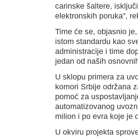
carinske šaltere, isklj
elektronskih poruka”, re
Time će se, objasnio je, 
istom standardu kao sve
administracije i time do
jedan od naših osnovnih
U sklopu primera za uvo
komori Srbije održana z
pomoć za uspostavljanje
automatizovanog uvozno
milion i po evra koje je
U okviru projekta sprove