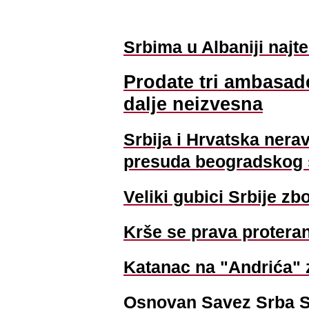
Srbima u Albaniji najt
Prodate tri ambasade
dalje neizvesna
Srbija i Hrvatska nera
presuda beogradskog
Veliki gubici Srbije z
Krše se prava protera
Katanac na "Andrića" 
Osnovan Savez Srba S