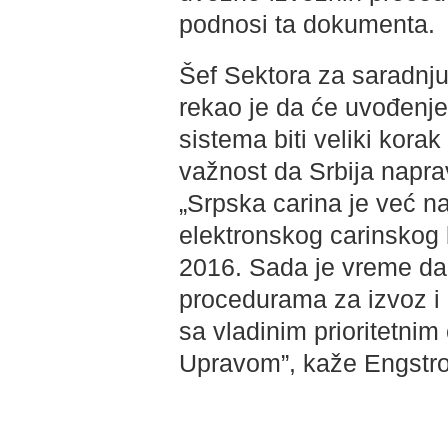
podnosi ta dokumenta.
Šef Sektora za saradnju
rekao je da će uvođenj
sistema biti veliki kora
važnost da Srbija napr
„Srpska carina je već na
elektronskog carinskog 
2016. Sada je vreme da
procedurama za izvoz i u
sa vladinim prioritetnim 
Upravom”, kaže Engstr