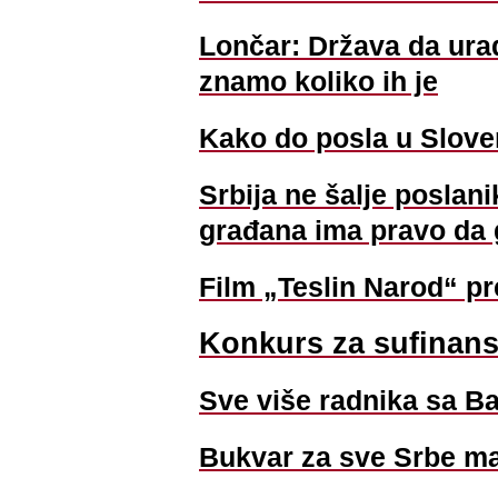
Lončar: Država da uradi
znamo koliko ih je
Kako do posla u Sloven
Srbija ne šalje poslanik
građana ima pravo da 
Film „Teslin Narod“ pr
Konkurs za sufinans
Sve više radnika sa B
Bukvar za sve Srbe ma