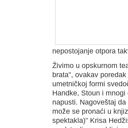
nepostojanje otpora ta
Živimo u opskurnom tea
brata", ovakav poredak 
umetničkoj formi svedo
Handke, Stoun i mnogi dr
napusti. Nagoveštaj da 
može se pronaći u knjizi 
spektakla)" Krisa Hedžis