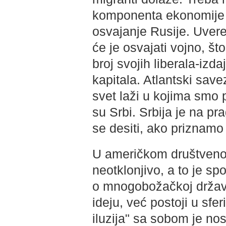
komponenta ekonomije naj
osvajanje Rusije. Uvere
će je osvajati vojno, što
broj svojih liberala-izd
kapitala. Atlantski sav
svet laži u kojima smo
su Srbi. Srbija je na pr
se desiti, ako priznamo
U američkom društveno
neotklonjivo, a to je s
o mnogobožačkoj državi
ideju, već postoji u sfe
iluzija" sa sobom je nosi