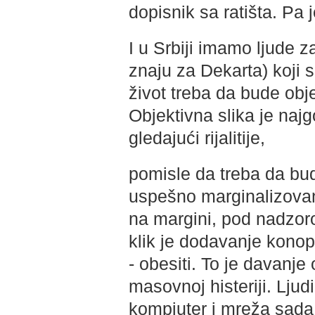
dopisnik sa ratišta. Pa 
I u Srbiji imamo ljude z
znaju za Dekarta) koji se
život treba da bude obje
Objektivna slika je najg
gledajući rijalitije,
pomisle da treba da bu
uspešno marginalizovan
na margini, pod nadzor
klik je dodavanje kono
- obesiti. To je davanje 
masovnoj histeriji. Ljud
kompjuter i mreža sada