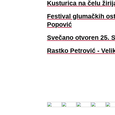
Kusturica na čelu žirij
Festival glumačkih os
Popović
Svečano otvoren 25. S
Rastko Petrović - Veli