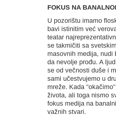
FOKUS NA BANALNO
U pozorištu imamo flosk
bavi istinitim već vero
teatar najreprezentati
se takmičiti sa svetskim
masovnih medija, nudi
da nevolje prođu. A lju
se od večnosti duše i m
sami učestvujemo u dru
mreže. Kada "okačimo" 
života, ali toga nismo s
fokus medija na banaln
važnih stvari.