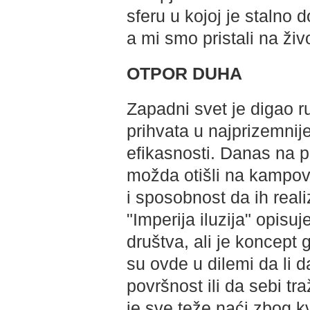
sferu u kojoj je stalno
a mi smo pristali na živ
OTPOR DUHA
Zapadni svet je digao ru
prihvata u najprizemnije
efikasnosti. Danas na p
možda otišli na kampova
i sposobnost da ih reali
"Imperija iluzija" opisu
društva, ali je koncept g
su ovde u dilemi da li d
površnost ili da sebi tr
je sve teže naći zbog kv