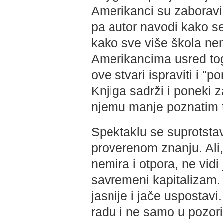
Amerikanci su zaboravili
pa autor navodi kako se
kako sve više škola ne
Amerikancima usred tog r
ove stvari ispraviti i "
Knjiga sadrži i poneki 
njemu manje poznatim 
Spektaklu se suprotstavl
proverenom znanju. Ali,
nemira i otpora, ne vidi j
savremeni kapitalizam.
jasnije i jače usposta
radu i ne samo u pozori