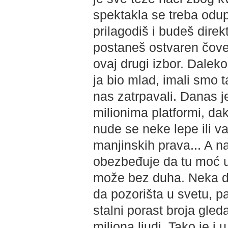
spektakla se treba odup
prilagodiš i budeš direkt
postaneš ostvaren čov
ovaj drugi izbor. Dalek
ja bio mlad, imali smo t
nas zatrpavali. Danas je
milionima platformi, da
nude se neke lepe ili va
manjinskih prava... A na
obezbeđuje da tu moć u
može bez duha. Neka do
da pozorišta u svetu, pa
stalni porast broja gle
miliona ljudi. Tako je i u 