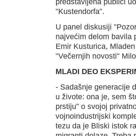
predstavljena publici u
"Kustendorfa".
U panel diskusiji "Pozor
najvećim delom bavila 
Emir Kusturica, Mladen 
"Večernjih novosti" Milo
MLADI DEO EKSPER
- Sadašnje generacije 
u živote: ona je, sem š
prstiju" o svojoj privatn
vojnoindustrijski komp
tezu da je Bliski istok 
migranti dolaze. Treba r