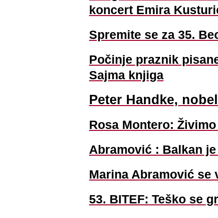
koncert Emira Kusturi
Spremite se za 35. Beo
Počinje praznik pisane
Sajma knjiga
Peter Handke, nobel
Rosa Montero: Živimo 
Abramović : Balkan je
Marina Abramović se 
53. BITEF: Teško se gr