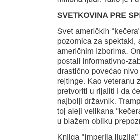
SVETKOVINA PRE S
Svet američkih "kečera"
pozornica za spektakl,
američnim izborima. On
postali informativno-zab
drastično povećao nivo
rejtinge. Kao veteranu 
pretvoriti u rijaliti i da
najbolji državnik. Tramp
toj aleji velikana "keč
u blažem obliku prepoz
Knjiga "Imperija iluzija"