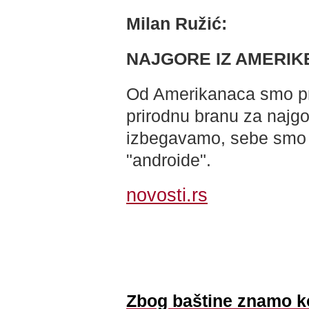
Milan Ružić:
NAJGORE IZ AMERIK
Od Amerikanaca smo pre
prirodnu branu za najgor
izbegavamo, sebe smo st
"androide".
novosti.rs
Zbog baštine znamo k