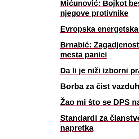
Mićunović: Bojkot be
njegove protivnike
Evropska energetska 
Brnabić: Zagadjenost
mesta panici
Da li je niži izborni p
Borba za čist vazduh 
Žao mi što se DPS nal
Standardi za članstv
napretka