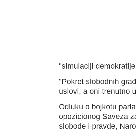
"simulaciji demokratije
"Pokret slobodnih građ
uslovi, a oni trenutno u
Odluku o bojkotu parla
opozicionog Saveza za
slobode i pravde, Narod