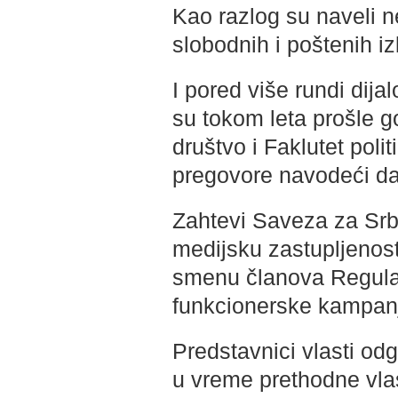
Kao razlog su naveli n
slobodnih i poštenih iz
I pored više rundi dijal
su tokom leta prošle g
društvo i Faklutet pol
pregovore navodeći da 
Zahtevi Saveza za Srbi
medijsku zastupljenost 
smenu članova Regulat
funkcionerske kampan
Predstavnici vlasti odg
u vreme prethodne vlast